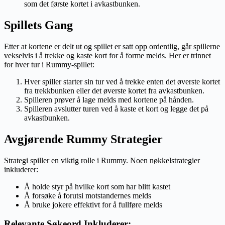
som det første kortet i avkastbunken.
Spillets Gang
Etter at kortene er delt ut og spillet er satt opp ordentlig, går spillerne
vekselvis i å trekke og kaste kort for å forme melds. Her er trinnet
for hver tur i Rummy-spillet:
Hver spiller starter sin tur ved å trekke enten det øverste kortet
fra trekkbunken eller det øverste kortet fra avkastbunken.
Spilleren prøver å lage melds med kortene på hånden.
Spilleren avslutter turen ved å kaste et kort og legge det på
avkastbunken.
Avgjørende Rummy Strategier
Strategi spiller en viktig rolle i Rummy. Noen nøkkelstrategier
inkluderer:
Å holde styr på hvilke kort som har blitt kastet
Å forsøke å forutsi motstandernes melds
Å bruke jokere effektivt for å fullføre melds
Relevante Søkeord Inkluderer: