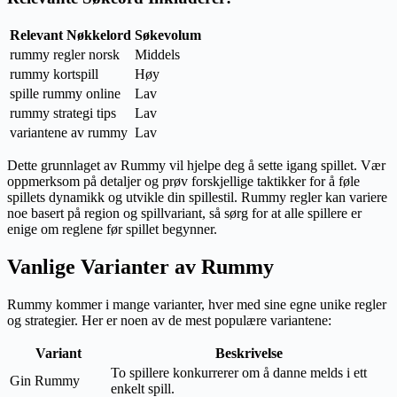
Relevant Nøkkelord
Søkevolum
rummy regler norsk
Middels
rummy kortspill
Høy
spille rummy online
Lav
rummy strategi tips
Lav
variantene av rummy
Lav
Dette grunnlaget av Rummy vil hjelpe deg å sette igang spillet. Vær
oppmerksom på detaljer og prøv forskjellige taktikker for å føle
spillets dynamikk og utvikle din spillestil. Rummy regler kan variere
noe basert på region og spillvariant, så sørg for at alle spillere er
enige om reglene før spillet begynner.
Vanlige Varianter av Rummy
Rummy kommer i mange varianter, hver med sine egne unike regler
og strategier. Her er noen av de mest populære variantene:
Variant
Beskrivelse
To spillere konkurrerer om å danne melds i ett
Gin Rummy
enkelt spill.