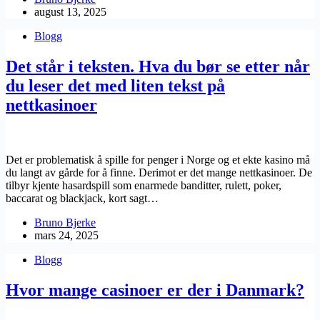
august 13, 2025
Blogg
Det står i teksten. Hva du bør se etter når
du leser det med liten tekst på
nettkasinoer
Det er problematisk å spille for penger i Norge og et ekte kasino må
du langt av gårde for å finne. Derimot er det mange nettkasinoer. De
tilbyr kjente hasardspill som enarmede banditter, rulett, poker,
baccarat og blackjack, kort sagt…
Bruno Bjerke
mars 24, 2025
Blogg
Hvor mange casinoer er der i Danmark?