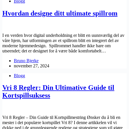
Blogg
Hvordan designe ditt ultimate spillrom
I en verden hvor digital underholdning er blitt en uunnværlig del av
våre hjem, har utformingen av et spillrom blitt en integrert del av
moderne hjemmedesign. Spillrommet handler ikke bare om
utseendet; det er designet for å være både komfortabelt…
Bruno Bjerke
november 27, 2024
Blogg
Vri 8 Regler: Din Ultimative Guide til
Kortspillsuksess
Vri 8 Regler – Din Guide til Kortspillmestring Ønsker du å bli en
mester i det populære kortspillet Vri 8? I denne artikkelen vil vi
dykke ned i de grunnleggende reglene og strategiene som vil gjøre