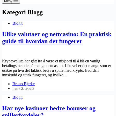
Meny
Kategori
Blogg
Blogg
Ulike valutaer og nettcasino: En praktisk
guide til hvordan det fungerer
Kryptovaluta har gått fra å være et nisjeord til å bli en vanlig
betalingsmetode på mange nettcasino. Likevel er det mange som er
usikre på hva det faktisk betyr å spille med krypto, hvordan
innskudd og uttak fungerer, og hvilke…
Bruno Bjerke
mars 2, 2026
Blogg
Har nye kasinoer bedre bonuser og
spillerfordeler?