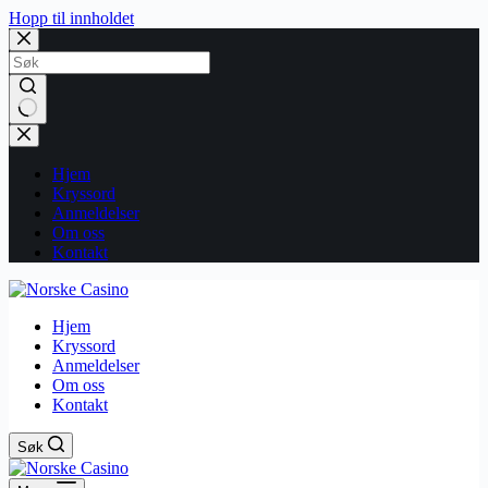
Hopp til innholdet
Ingen
resultater
Hjem
Kryssord
Anmeldelser
Om oss
Kontakt
Hjem
Kryssord
Anmeldelser
Om oss
Kontakt
Søk