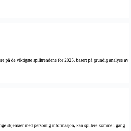
e på de viktigste spilltrendene for 2025, basert på grundig analyse av
t lange skjemaer med personlig informasjon, kan spillere komme i gang