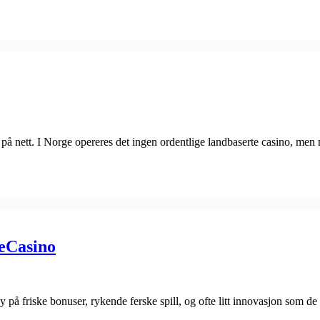
no på nett. I Norge opereres det ingen ordentlige landbaserte casino, m
yeCasino
 på friske bonuser, rykende ferske spill, og ofte litt innovasjon som de