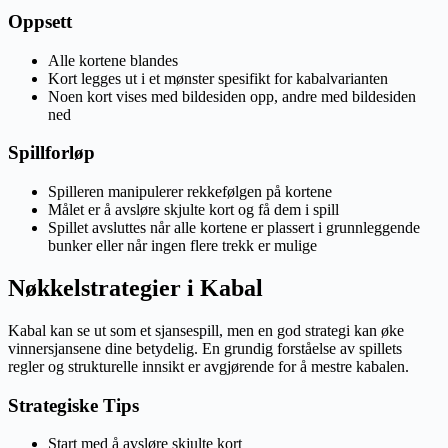
Oppsett
Alle kortene blandes
Kort legges ut i et mønster spesifikt for kabalvarianten
Noen kort vises med bildesiden opp, andre med bildesiden
ned
Spillforløp
Spilleren manipulerer rekkefølgen på kortene
Målet er å avsløre skjulte kort og få dem i spill
Spillet avsluttes når alle kortene er plassert i grunnleggende
bunker eller når ingen flere trekk er mulige
Nøkkelstrategier i Kabal
Kabal kan se ut som et sjansespill, men en god strategi kan øke
vinnersjansene dine betydelig. En grundig forståelse av spillets
regler og strukturelle innsikt er avgjørende for å mestre kabalen.
Strategiske Tips
Start med å avsløre skjulte kort