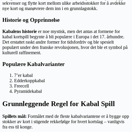
sekvenser og flytte kort mellom ulike arbeidsstokker for å avdekke
nye kort og manøvrere dem inn i en grunnlagstokk.
Historie og Opprinnelse
Kabalens historie
er noe mystisk, men det antas at formene for
kabal kortspill begynte å bli populære i Europa i det 17. århundre.
Det erstattet raskt andre former for tidsfordriv og ble spesielt
populært under den franske revolusjonen, hvor det ble et symbol på
kulturell raffinement.
Populære Kabalvarianter
7’er kabal
Edderkoppkabal
Freecell
Pyramidekabal
Grunnleggende Regel for Kabal Spill
Spillets mål:
Formålet med de fleste kabalvariantene er å bygge opp
stokker av kort i stigende rekkefølge for hvert kortslag – vanligvis
fra ess til konge.