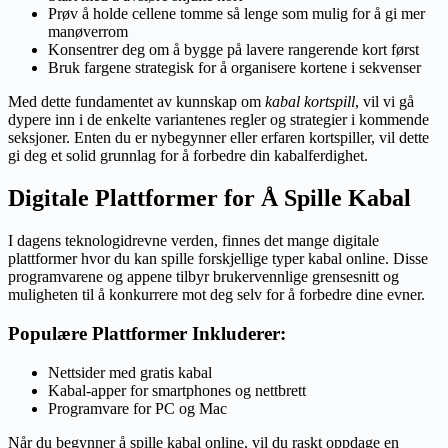
Prøv å holde cellene tomme så lenge som mulig for å gi mer
manøverrom
Konsentrer deg om å bygge på lavere rangerende kort først
Bruk fargene strategisk for å organisere kortene i sekvenser
Med dette fundamentet av kunnskap om
kabal kortspill
, vil vi gå
dypere inn i de enkelte variantenes regler og strategier i kommende
seksjoner. Enten du er nybegynner eller erfaren kortspiller, vil dette
gi deg et solid grunnlag for å forbedre din kabalferdighet.
Digitale Plattformer for Å Spille Kabal
I dagens teknologidrevne verden, finnes det mange digitale
plattformer hvor du kan spille forskjellige typer kabal online. Disse
programvarene og appene tilbyr brukervennlige grensesnitt og
muligheten til å konkurrere mot deg selv for å forbedre dine evner.
Populære Plattformer Inkluderer:
Nettsider med gratis kabal
Kabal-apper for smartphones og nettbrett
Programvare for PC og Mac
Når du begynner å spille kabal online, vil du raskt oppdage en