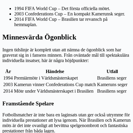
1994 FIFA World Cup – Det första officiella mötet.
2003 Confederations Cup – En kompakt Kamerunsk seger.
2014 FIFA World Cup – Brasilien tar revansch på
hemmaplan.
Minnesvärda Ögonblick
Ingen tidslinje är komplett utan att nämna de ögonblick som har
graverat sig in i fansens minnen. Från oväntade mål till spektakulära
individuella insatser, här är några höjdpunkter:
År
Händelse
Utfall
1994
Premiärmöte i Världsmästerskapet
Brasiliens seger
2003
Kamerun vinner Confederations Cup match
Kameruns seger
2014
Möte under Världsmästerskapet i Brasilien
Brasiliens seger
Framstående Spelare
Fotbollsmatcher är inte bara en laginsats utan ger också utrymme för
individuella prestationer att lysa igenom. När Brasilien och Kamerun
möts är det inte ovanligt att bevittna spelgenombrott och fantastiska
prestationer från båda lagen.