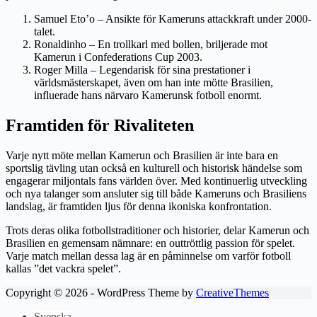
Samuel Eto’o – Ansikte för Kameruns attackkraft under 2000-
talet.
Ronaldinho – En trollkarl med bollen, briljerade mot
Kamerun i Confederations Cup 2003.
Roger Milla – Legendarisk för sina prestationer i
världsmästerskapet, även om han inte mötte Brasilien,
influerade hans närvaro Kamerunsk fotboll enormt.
Framtiden för Rivaliteten
Varje nytt möte mellan Kamerun och Brasilien är inte bara en
sportslig tävling utan också en kulturell och historisk händelse som
engagerar miljontals fans världen över. Med kontinuerlig utveckling
och nya talanger som ansluter sig till både Kameruns och Brasiliens
landslag, är framtiden ljus för denna ikoniska konfrontation.
Trots deras olika fotbollstraditioner och historier, delar Kamerun och
Brasilien en gemensam nämnare: en outtröttlig passion för spelet.
Varje match mellan dessa lag är en påminnelse om varför fotboll
kallas ”det vackra spelet”.
Copyright © 2026 - WordPress Theme by
CreativeThemes
Svenska