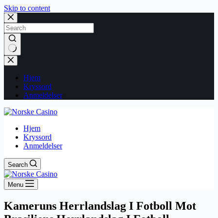
Skip to content
No
results
Hjem
Kryssord
Anmeldelser
Hjem
Kryssord
Anmeldelser
Search
Menu
Kameruns Herrlandslag I Fotboll Mot