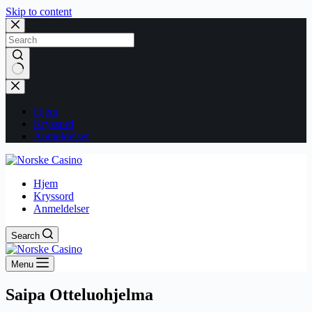
Skip to content
No
results
Hjem
Kryssord
Anmeldelser
Hjem
Kryssord
Anmeldelser
Search
Menu
Saipa Otteluohjelma