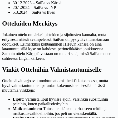
30.12.2023 – SaiPa vs Kärpät
20.1.2024 – SaiPa vs JYP
5.3.2024 – SaiPa vs Ilves
Otteluiden Merkitys
Jokainen ottelu on tärkeä pisteiden ja sijoitusten kannalta, muta
erityisesti näissä avainpeleissä SaiPan on pystyttävä lunastamaan
odotukset. Esimerkiksi kohtaaminen HIFK:n kanssa on aina
latautunut, sillä kyse on kahdesta perinteikkäästä joukkueesta.
Samoin ottelu Kärppiä vastaan on mittari siitä, missä SaiPa menee
suhteessa Liigan kärkeen.
Vinkit Otteluihin Valmistautumiselle
Ottelupäivät tarjoavat unohtumattomia hetkiä katsomossa, mutta
hyvä valmistautuminen parantaa kokemusta entisestään. Tässä
muutamia vinkkejä:
Liput:
Varmista liput hyvissä ajoin, varsinkin suosittuihin
peleihin, kuten paikallisderbyihin.
Matkustaminen:
Tutustu etukäteen parhaaseen reittiin ja
matkustusvaihtoehtoihin, jos peli on vieraskentällä.