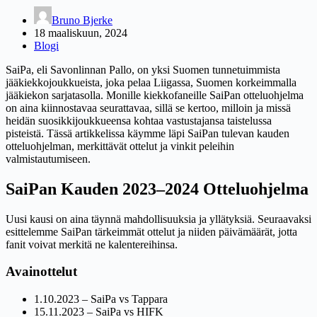
Bruno Bjerke
18 maaliskuun, 2024
Blogi
SaiPa, eli Savonlinnan Pallo, on yksi Suomen tunnetuimmista
jääkiekkojoukkueista, joka pelaa Liigassa, Suomen korkeimmalla
jääkiekon sarjatasolla. Monille kiekkofaneille SaiPan otteluohjelma
on aina kiinnostavaa seurattavaa, sillä se kertoo, milloin ja missä
heidän suosikkijoukkueensa kohtaa vastustajansa taistelussa
pisteistä. Tässä artikkelissa käymme läpi SaiPan tulevan kauden
otteluohjelman, merkittävät ottelut ja vinkit peleihin
valmistautumiseen.
SaiPan Kauden 2023–2024 Otteluohjelma
Uusi kausi on aina täynnä mahdollisuuksia ja yllätyksiä. Seuraavaksi
esittelemme SaiPan tärkeimmät ottelut ja niiden päivämäärät, jotta
fanit voivat merkitä ne kalentereihinsa.
Avainottelut
1.10.2023 – SaiPa vs Tappara
15.11.2023 – SaiPa vs HIFK