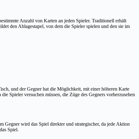
estimmte Anzahl von Karten an jeden Spieler. Traditionell erhält
ldet den Ablagestapel, von dem die Spieler spielen und den sie im
Tisch, und der Gegner hat die Möglichkeit, mit einer höheren Karte
 da die Spieler versuchen müssen, die Züge des Gegners vorherzusehen
m Gegner wird das Spiel direkter und strategischer, da jede Aktion
das Spiel.