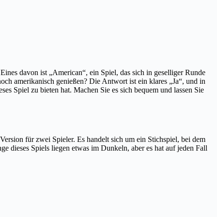
Eines davon ist „American“, ein Spiel, das sich in geselliger Runde
noch amerikanisch genießen? Die Antwort ist ein klares „Ja“, und in
eses Spiel zu bieten hat. Machen Sie es sich bequem und lassen Sie
 Version für zwei Spieler. Es handelt sich um ein Stichspiel, bei dem
dieses Spiels liegen etwas im Dunkeln, aber es hat auf jeden Fall