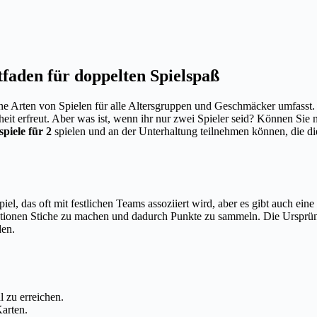
tfaden für doppelten Spielspaß
ene Arten von Spielen für alle Altersgruppen und Geschmäcker umfasst. 
eit erfreut. Aber was ist, wenn ihr nur zwei Spieler seid? Können Sie 
piele für 2
spielen und an der Unterhaltung teilnehmen können, die di
el, das oft mit festlichen Teams assoziiert wird, aber es gibt auch eine
ionen Stiche zu machen und dadurch Punkte zu sammeln. Die Ursprünge 
den.
 zu erreichen.
Karten.