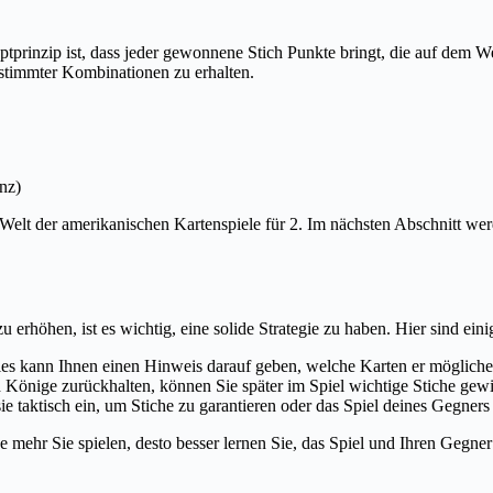
tprinzip ist, dass jeder gewonnene Stich Punkte bringt, die auf dem W
stimmter Kombinationen zu erhalten.
nz)
elt der amerikanischen Kartenspiele für 2. Im nächsten Abschnitt werd
rhöhen, ist es wichtig, eine solide Strategie zu haben. Hier sind eini
es kann Ihnen einen Hinweis darauf geben, welche Karten er möglicher
Könige zurückhalten, können Sie später im Spiel wichtige Stiche gew
ie taktisch ein, um Stiche zu garantieren oder das Spiel deines Gegners 
e mehr Sie spielen, desto besser lernen Sie, das Spiel und Ihren Gegner