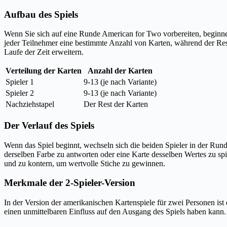
Aufbau des Spiels
Wenn Sie sich auf eine Runde American for Two vorbereiten, beginnen 
jeder Teilnehmer eine bestimmte Anzahl von Karten, während der Rest 
Laufe der Zeit erweitern.
Verteilung der Karten
Anzahl der Karten
Spieler 1
9-13 (je nach Variante)
Spieler 2
9-13 (je nach Variante)
Nachziehstapel
Der Rest der Karten
Der Verlauf des Spiels
Wenn das Spiel beginnt, wechseln sich die beiden Spieler in der Runde
derselben Farbe zu antworten oder eine Karte desselben Wertes zu spi
und zu kontern, um wertvolle Stiche zu gewinnen.
Merkmale der 2-Spieler-Version
In der Version der amerikanischen Kartenspiele für zwei Personen ist 
einen unmittelbaren Einfluss auf den Ausgang des Spiels haben kann. D