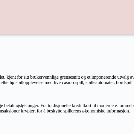
, kjent for sitt brukervennlige grensesnitt og et imponerende utvalg av 
helhetlig spillopplevelse med live casino-spill, spilleautomater, bordspill
ige betalingsløsninger. Fra tradisjonelle kredittkort til moderne e-lomm
transaksjoner kryptert for å beskytte spillerens økonomiske informasjon.