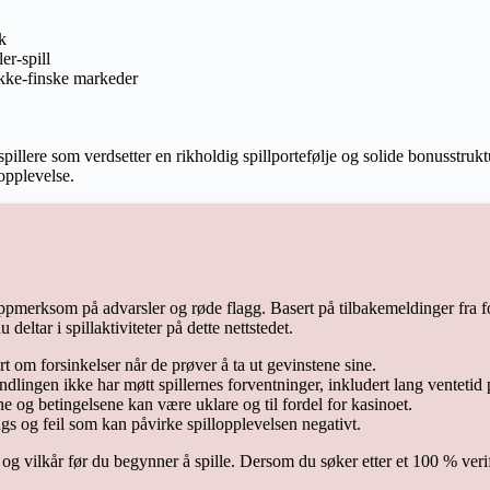
k
er-spill
ikke-finske markeder
 spillere som verdsetter en rikholdig spillportefølje og solide bonusstrukt
opplevelse.
ppmerksom på advarsler og røde flagg. Basert på tilbakemeldinger fra fo
ltar i spillaktiviteter på dette nettstedet.
 om forsinkelser når de prøver å ta ut gevinstene sine.
lingen ikke har møtt spillernes forventninger, inkludert lang ventetid 
ene og betingelsene kan være uklare og til fordel for kasinoet.
s og feil som kan påvirke spillopplevelsen negativt.
g vilkår før du begynner å spille. Dersom du søker etter et 100 % verifi