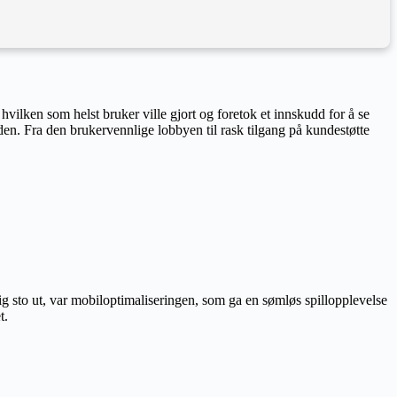
hvilken som helst bruker ville gjort og foretok et innskudd for å se
iden. Fra den brukervennlige lobbyen til rask tilgang på kundestøtte
g sto ut, var mobiloptimaliseringen, som ga en sømløs spillopplevelse
t.