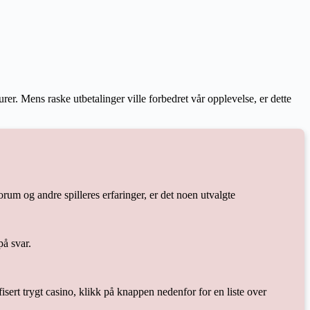
urer. Mens raske utbetalinger ville forbedret vår opplevelse, er dette
rum og andre spilleres erfaringer, er det noen utvalgte
på svar.
sert trygt casino, klikk på knappen nedenfor for en liste over