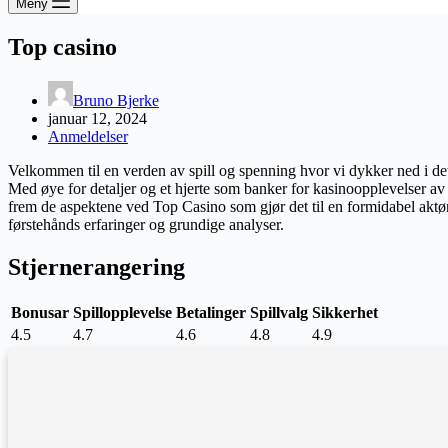
Meny
Top casino
Bruno Bjerke
januar 12, 2024
Anmeldelser
Velkommen til en verden av spill og spenning hvor vi dykker ned i det 
Med øye for detaljer og et hjerte som banker for kasinoopplevelser av h
frem de aspektene ved Top Casino som gjør det til en formidabel aktør 
førstehånds erfaringer og grundige analyser.
Stjernerangering
Bonusar
Spillopplevelse
Betalinger
Spillvalg
Sikkerhet
4.5
4.7
4.6
4.8
4.9