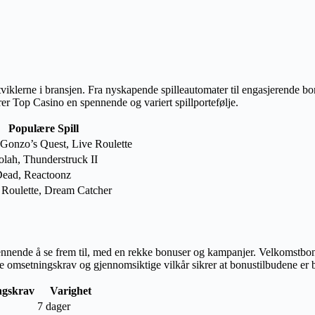
tviklerne i bransjen. Fra nyskapende spilleautomater til engasjerende bor
krer Top Casino en spennende og variert spillportefølje.
Populære Spill
, Gonzo’s Quest, Live Roulette
ah, Thunderstruck II
Dead, Reactoonz
 Roulette, Dream Catcher
spennende å se frem til, med en rekke bonuser og kampanjer. Velkomstbo
e omsetningskrav og gjennomsiktige vilkår sikrer at bonustilbudene er b
ngskrav
Varighet
7 dager