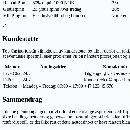
Reload Bonus
50% opptil 1000 NOK
25x
Gratisspinn
20 gratis spinn hver fredag
20x
VIP Program
Eksklusive tilbud og bonuser
Varierer
«`
Kundestøtte
Top Casino forstår viktigheten av kundestøtte, og tilbyr derfor en rekk
at eventuelle spørsmål eller problemer vil bli håndtert profesjonelt og e
Metode
Åpningstider
Kontaktinfo
Live Chat
24/7
Tilgjengelig via casinoets
E-Post
24/7
kundeservice@topcasino
Telefon
Mandag – Fredag: 09:00 – 17:00
+47 123 45 678
Sammendrag
I denne gjennomgangen har vi utforsket de mange aspektene ved Top Casi
sikre betalingsmetoder og generøse bonusordninger, står det klart at To
rettferdig spill, er det ikke rart at dette nettcasinoet er høyt rangert 