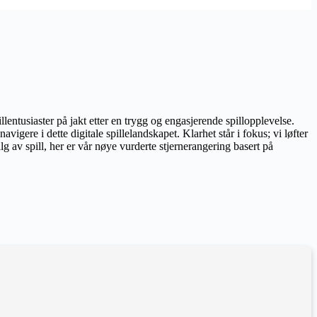
entusiaster på jakt etter en trygg og engasjerende spillopplevelse.
igere i dette digitale spillelandskapet. Klarhet står i fokus; vi løfter
g av spill, her er vår nøye vurderte stjernerangering basert på