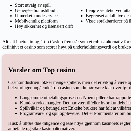
Stort utvalg av spill
Generøse bonustilbud
Lengre ventetid ved utta
Utmerket kundeservice
Begrenset antall live deal
Mobilvennlig plattform
Visse språkbarrierer på 
Høy sikkerhet og lisensiert drift
Alt tatt i betraktning, Top Casino fremstår som et robust alternativ for
definitivt et casino som scorer høyt på underholdningsverdi og bruker
Varsler om Top casino
Casinoindustrien lokker mange spillere, men det er viktig å være o
bekymringer angående Top casino som du bør være klar over før du de
Langsomme utbetalingsprosesser: Noen spillere har rapportert
Kundeservicemangler: Det har vært tilfeller hvor kundebehand
Spillvilkår og betingelser: Enkelte brukere har følt at vilkår
Programvare- og spillopplevelse: Det er kommentarer om bug
Husk å utføre due diligence og lese nøye gjennom kasinoets regler o
anbefalte og sikre kasinoalternativer.