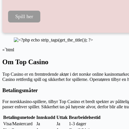
Spill her
«`html
Om Top Casino
Top Casino er en fremtredende aktør i det norske online kasinomarkedet
Casino rettferdig spill og sikkerhet for spillerne. Operatøren tilbyr en 
Betalingsmåter
For norskkasino-spillere, tilbyr Top Casino et bredt spekter av pålitel
passer enhver spiller. Sikkerhet tas på høyeste alvor, derfor blir alle 
Betalingsmetode
Innskudd
Uttak
Bearbeidelsestid
Visa/Mastercard
Ja
Ja
1-3 dager