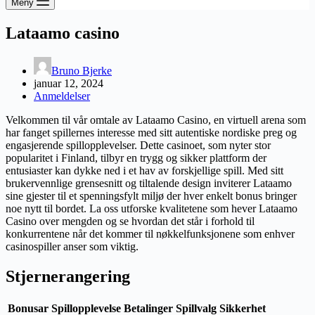
Meny
Lataamo casino
Bruno Bjerke
januar 12, 2024
Anmeldelser
Velkommen til vår omtale av Lataamo Casino, en virtuell arena som
har fanget spillernes interesse med sitt autentiske nordiske preg og
engasjerende spillopplevelser. Dette casinoet, som nyter stor
popularitet i Finland, tilbyr en trygg og sikker plattform der
entusiaster kan dykke ned i et hav av forskjellige spill. Med sitt
brukervennlige grensesnitt og tiltalende design inviterer Lataamo
sine gjester til et spenningsfylt miljø der hver enkelt bonus bringer
noe nytt til bordet. La oss utforske kvalitetene som hever Lataamo
Casino over mengden og se hvordan det står i forhold til
konkurrentene når det kommer til nøkkelfunksjonene som enhver
casinospiller anser som viktig.
Stjernerangering
Bonusar
Spillopplevelse
Betalinger
Spillvalg
Sikkerhet