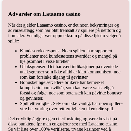
Advarsler om Lataamo casino
Når det gjelder Lataamo casino, er det noen bekymringer og
advarselsflagg som har blitt fremsatt av spillere på nettfora og
i omtaler. Vennligst vær oppmerksom på disse før du velger å
spille:
Kundeservicerespons: Noen spillere har rapportert
problemer med kundestøttens svartider og mangel på
hjelpsomhet i visse tilfeller.
Uttaksgrenser: Det har vært indikasjoner på uventede
uttaksgrenser som ikke alltid er klart kommunisert, noe
som kan forsinke tilgang til gevinster.
Bonusbetingelser: Flere brukere har bemerket
kompliserte bonusvilkår, som kan være vanskelig å
forstå og følge, noe som potensielt kan påvirke bonuser
og gevinster.
Spillrettferdighet: Selv om ikke vanlig, har noen spillere
ytre bekymring over rettferdigheten til enkelte spill.
Det er viktig å gjøre egen etterforskning og være bevisst på
disse punktene før man engasjerer seg med Lataamo casino.
Se vår liste over 100% verifiserte, trygge kasinoer ved å