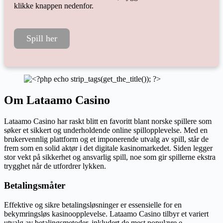
klikke knappen nedenfor.
Spill her
Om Lataamo Casino
Lataamo Casino har raskt blitt en favoritt blant norske spillere som
søker et sikkert og underholdende online spillopplevelse. Med en
brukervennlig plattform og et imponerende utvalg av spill, står de
frem som en solid aktør i det digitale kasinomarkedet. Siden legger
stor vekt på sikkerhet og ansvarlig spill, noe som gir spillerne ekstra
trygghet når de utfordrer lykken.
Betalingsmåter
Effektive og sikre betalingsløsninger er essensielle for en
bekymringsløs kasinoopplevelse. Lataamo Casino tilbyr et variert
utvalg av betalingsmetoder, inkludert de mest populære e-