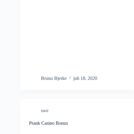
Bruno Bjerke
juli 18, 2020
swe
Prank Casino Bonus