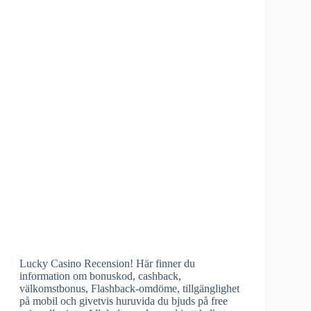
Lucky Casino Recension! Här finner du
information om bonuskod, cashback,
välkomstbonus, Flashback-omdöme, tillgänglighet
på mobil och givetvis huruvida du bjuds på free