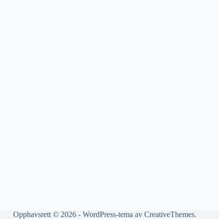
Opphavsrett © 2026 - WordPress-tema av
CreativeThemes
.