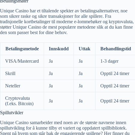
Betalingsmåter
Unique Casino har et tiltalende spekter av betalingsalternativer, noe
som sikrer raske og sikre transaksjoner for alle spillere. Fra
tradisjonelle kortbetalinger til moderne e-lommebøker og kryptovaluta,
støtter Unique Casino de mest populære metodene slik at du kan finne
den som passer best for dine behov.
Betalingsmetode
Innskudd
Uttak
Behandlingstid
VISA/Mastercard
Ja
Ja
1-3 dager
Skrill
Ja
Ja
Opptil 24 timer
Neteller
Ja
Ja
Opptil 24 timer
Cryptovaluta
Ja
Ja
Opptil 24 timer
(f.eks. Bitcoin)
Spillutvikler
Unique Casino samarbeider med noen av de største navnene innen
spillutvikling for å kunne tilby et variert og oppdatert spillbibliotek.
Spent på hvem som står bak de engasjerende spillene? Her finner du