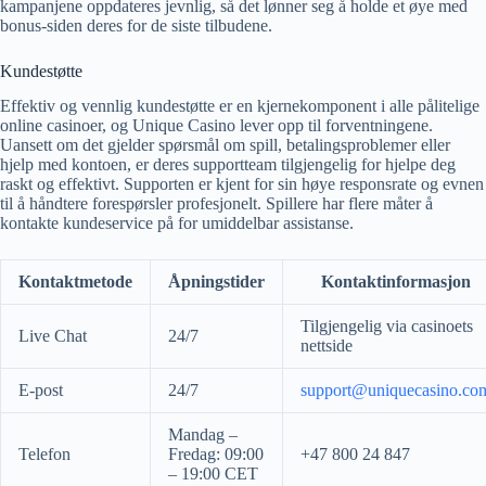
kampanjene oppdateres jevnlig, så det lønner seg å holde et øye med
bonus-siden deres for de siste tilbudene.
Kundestøtte
Effektiv og vennlig kundestøtte er en kjernekomponent i alle pålitelige
online casinoer, og Unique Casino lever opp til forventningene.
Uansett om det gjelder spørsmål om spill, betalingsproblemer eller
hjelp med kontoen, er deres supportteam tilgjengelig for hjelpe deg
raskt og effektivt. Supporten er kjent for sin høye responsrate og evnen
til å håndtere forespørsler profesjonelt. Spillere har flere måter å
kontakte kundeservice på for umiddelbar assistanse.
Kontaktmetode
Åpningstider
Kontaktinformasjon
Tilgjengelig via casinoets
Live Chat
24/7
nettside
E-post
24/7
support@uniquecasino.co
Mandag –
Telefon
Fredag: 09:00
+47 800 24 847
– 19:00 CET