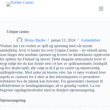
H
o
p
p
t
i
l
Unique casino
i
n
Bruno Bjerke
januar 12, 2024
Anmeldelser
n
Venture inn i en verden av spill og spenning med vår nyeste
h
anmeldelse, hvor vi kaster lys over Unique Casino – en virtuell arena
o
som fanger den nordiske sjarmen og leverer en førsteklasses opplevelse
l
for spillere fra Finland og utover. Dette elegante nettcasinoet lover et
d
trygt miljø der du kan dykke ned i et hav av spilleautomater, bordspill
e
og live dealer-spill, alle valgt ut til å gi en variert og minneverdig
t
spillopplevelse. Med tanke på leserne våre, har vi nøye evaluert hver
aspekt av casinoet for å sikre at den informasjonen vi presenterer
reflekterer hva du faktisk kan forvente. Fra generøsitet i bonuser til
effektiviteten av betalingsløsninger, alt er grundig vurdert. La oss
begynne oppdagelsesferden med en detaljert stjernerangering.
Stjernerangering