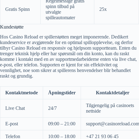
Regelmessige gratis
spinn tilbud på
Gratis Spinn
25x
utvalgte
spilleautomater
Kundestøtte
Hos Casino Reload er spillerstøtten meget imponerende. Dedikert
kundeservice er avgjørende for en optimal spillopplevelse, og derfor
tilbyr Casino Reload en responsiv og hjelpsom supportteam. Enten du
trenger teknisk hjelp eller har spørsmål om din konto, kan du raskt
komme i kontakt med en av supportmedarbeiderne enten via live chat,
e-post, eller telefon. Supporten er kjent for sin effektivitet og
vennlighet, noe som sikrer at spillerens henvendelser blir behandlet
raskt og grundig.
Kontaktmetode
Åpningstider
Kontaktdetaljer
Tilgjengelig på casinoets
Live Chat
24/7
nettside
E-post
09:00 – 21:00
support@casinoreload.co
Telefon
10:00 – 18:00
+47 21 93 06 45