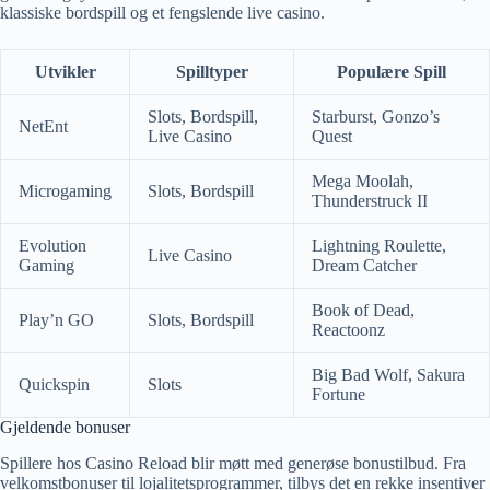
klassiske bordspill og et fengslende live casino.
Utvikler
Spilltyper
Populære Spill
Slots, Bordspill,
Starburst, Gonzo’s
NetEnt
Live Casino
Quest
Mega Moolah,
Microgaming
Slots, Bordspill
Thunderstruck II
Evolution
Lightning Roulette,
Live Casino
Gaming
Dream Catcher
Book of Dead,
Play’n GO
Slots, Bordspill
Reactoonz
Big Bad Wolf, Sakura
Quickspin
Slots
Fortune
Gjeldende bonuser
Spillere hos Casino Reload blir møtt med generøse bonustilbud. Fra
velkomstbonuser til lojalitetsprogrammer, tilbys det en rekke insentiver