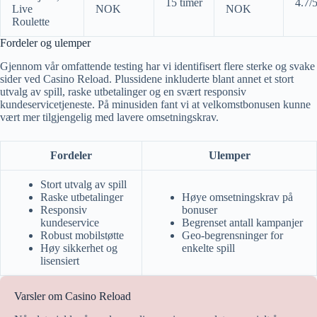
15 timer
4.7/
Live
NOK
NOK
Roulette
Fordeler og ulemper
Gjennom vår omfattende testing har vi identifisert flere sterke og svake
sider ved Casino Reload. Plussidene inkluderte blant annet et stort
utvalg av spill, raske utbetalinger og en svært responsiv
kundeservicetjeneste. På minusiden fant vi at velkomstbonusen kunne
vært mer tilgjengelig med lavere omsetningskrav.
Fordeler
Ulemper
Stort utvalg av spill
Raske utbetalinger
Høye omsetningskrav på
Responsiv
bonuser
kundeservice
Begrenset antall kampanjer
Robust mobilstøtte
Geo-begrensninger for
Høy sikkerhet og
enkelte spill
lisensiert
Varsler om Casino Reload