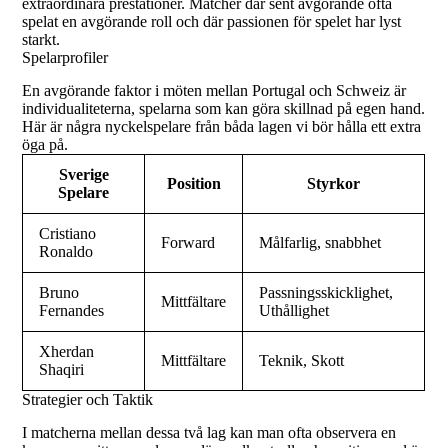
extraordinära prestationer. Matcher där sent avgörande ofta
spelat en avgörande roll och där passionen för spelet har lyst
starkt.
Spelarprofiler
En avgörande faktor i möten mellan Portugal och Schweiz är
individualiteterna, spelarna som kan göra skillnad på egen hand.
Här är några nyckelspelare från båda lagen vi bör hålla ett extra
öga på.
Sverige
Position
Styrkor
Spelare
Cristiano
Forward
Målfarlig, snabbhet
Ronaldo
Bruno
Passningsskicklighet,
Mittfältare
Fernandes
Uthållighet
Xherdan
Mittfältare
Teknik, Skott
Shaqiri
Strategier och Taktik
I matcherna mellan dessa två lag kan man ofta observera en