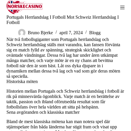
S
k
i
Portugals Herrlandslag I Fotboll Mot Schweiz Herrlandslag I
p
Fotboll
t
o
Bruno Bjerke
april 7, 2024
Blogg
c
När två fotbollsgiganter som Portugals herrlandslag och
o
Schweiz herrlandslag ställs mot varandra, kan fansen förvänta
n
sig en match fylld av spänning, strategisk skicklighet och
t
oväntade vändningar. Dessa två lag har under åren utkämpat
e
många matcher, och varje möte är en ny chans att bevittna
n
fotboll när den är som bäst. Låt oss dyka djupare in i
t
dynamiken mellan dessa två lag och vad som gör deras möten
så speciella.
Historiska möten
Historien mellan Portugals och Schweiz herrlandslag i fotboll är
rik på minnesvärda ögonblick. Varje match är en berättelse av
taktik, passion och ibland oförutsedda resultat som får
fotbollsfans över hela världen att sitta på helspänn.
Sena avgöranden och klassiska matcher
Bland de mest klassiska mötena kan man notera spel där
stjärnspelare från båda länderna har stigit fram och visat upp