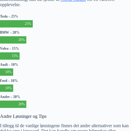
opplevelse.
Tesla – 25%
25%
BMW – 20%
20%
Volvo – 15%
15%
Audi – 10%
10%
Ford – 10%
10%
Andre – 20%
20%
Andre Løsninger og Tips
I tillegg til de vanlige løsningene finnes det andre alternativer som kan
dukke opp i kryssord. Det kan handle om nyere bilmerker eller