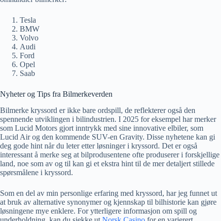
Tesla
BMW
Volvo
Audi
Ford
Opel
Saab
Nyheter og Tips fra Bilmerkeverden
Bilmerke kryssord er ikke bare ordspill, de reflekterer også den
spennende utviklingen i bilindustrien. I 2025 for eksempel har merker
som Lucid Motors gjort inntrykk med sine innovative elbiler, som
Lucid Air og den kommende SUV-en Gravity. Disse nyhetene kan gi
deg gode hint når du leter etter løsninger i kryssord. Det er også
interessant å merke seg at bilprodusentene ofte produserer i forskjellige
land, noe som av og til kan gi et ekstra hint til de mer detaljert stillede
spørsmålene i kryssord.
Som en del av min personlige erfaring med kryssord, har jeg funnet ut
at bruk av alternative synonymer og kjennskap til bilhistorie kan gjøre
løsningene mye enklere. For ytterligere informasjon om spill og
underholdning, kan du sjekke ut
Norsk Casino
for en varierert