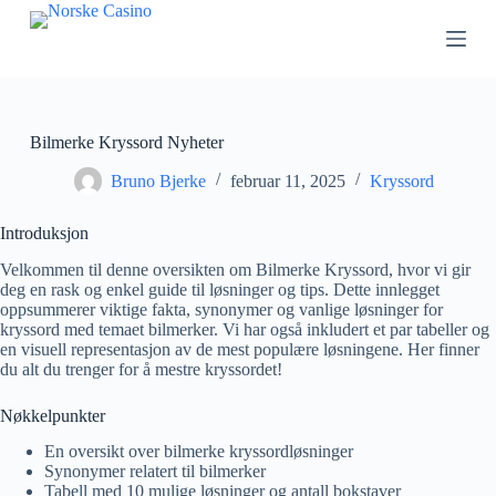
H
o
p
p
t
i
l
Bilmerke Kryssord Nyheter
i
n
Bruno Bjerke
februar 11, 2025
Kryssord
n
h
Introduksjon
o
l
Velkommen til denne oversikten om Bilmerke Kryssord, hvor vi gir
d
deg en rask og enkel guide til løsninger og tips. Dette innlegget
e
oppsummerer viktige fakta, synonymer og vanlige løsninger for
t
kryssord med temaet bilmerker. Vi har også inkludert et par tabeller og
en visuell representasjon av de mest populære løsningene. Her finner
du alt du trenger for å mestre kryssordet!
Nøkkelpunkter
En oversikt over bilmerke kryssordløsninger
Synonymer relatert til bilmerker
Tabell med 10 mulige løsninger og antall bokstaver