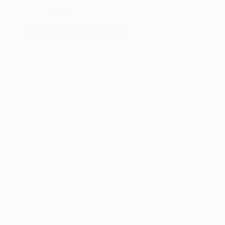
Blogi
Valioliiga Sarjataulukko 2022