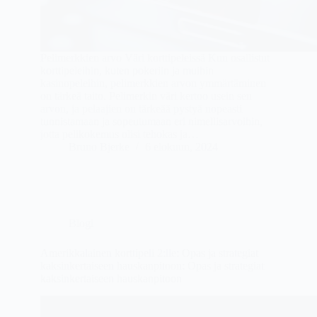
Pelimerkkien arvo Väri korttipeleissä Kun osallistut
korttipeleihin, kuten pokeriin ja muihin
kasinopeleihin, pelimerkkien arvon ymmärtäminen
on tärkeä taito. Pelimerkin väri kertoo usein sen
arvon, ja pelaajien on tärkeää pystyä nopeasti
tunnistamaan ja sopeutumaan eri nimellisarvoihin,
jotta pelikokemus olisi tehokas ja…
Bruno Bjerke
6 elokuun, 2024
Blogi
Amerikkalainen korttipeli 2:lle: Opas ja strategiat
kaksinkertaiseen hauskanpitoon: Opas ja strategiat
kaksinkertaiseen hauskanpitoon