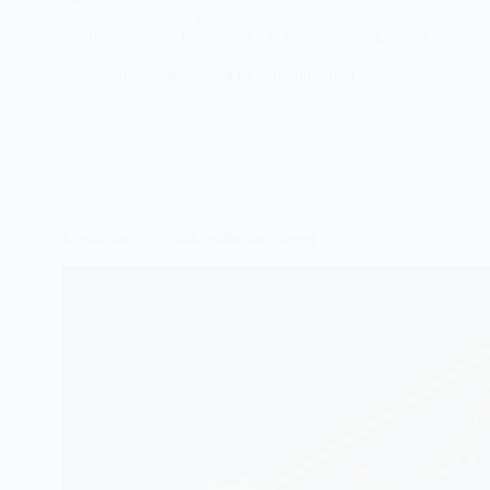
saavuttanut suuren suosion sosiaalisissa
kokoontumisissa dynaamisen ja mukaansatempaavan
pelityylinsä ansiosta.…
Bruno Bjerke
4 toukokuun, 2024
Blogi
Mm-kisat 2022 Jalkapallo Joukkueet