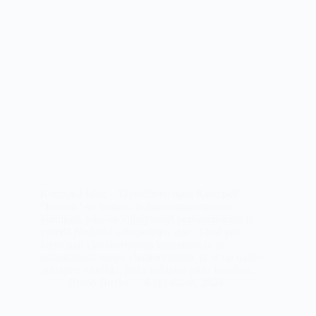
Korttipeli Idiot – Täydellinen opas Korttipeli
”Idiootti” on suosittu ja mukaansatempaava
korttipeli, joka on viihdyttänyt perheenjäseniä ja
ystäviä Norjassa sukupolvien ajan. Tämä peli
tunnetaan yksinkertaisista säännöistään ja
satunnaisista onnen elementeistään, ja se on niiden
pelaajien suosikki, jotka haluavat pitää hauskaa…
Bruno Bjerke
6 syyskuun, 2024