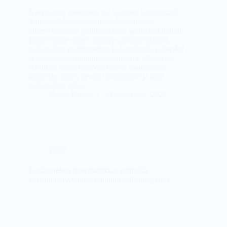
Norjalainen monopoli vs. Suomen lisenssimalli:
Tämä artikkeli käsittelee kahta erilaista
lähestymistapaa pohjoismaisiin pelimarkkinoihin.
Esittelemme näiden mallien perusperiaatteet,
vaikutukset markkinoihin ja käytännön esimerkit
sekä omia asiantuntijaneuvojamme aiheeseen.
Artikkeli antaa kattavan kuvan molemmista
malleista, miten ne ovat kehittyneet ja mitä
vaikutuksia niillä…
Bruno Bjerke
24 huhtikuun, 2026
Blogi
Kasinopelien matematiikka: ymmärrä
todennäköisyydet ja paranna pelistrategiaasi