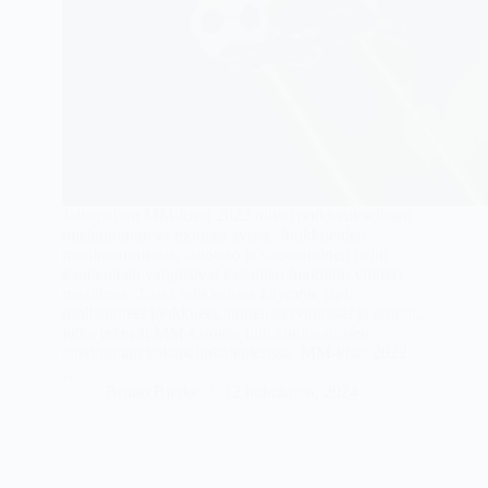
Jalkapallon MM-kisat 2022 olivat poikkeuksellisen
mielenkiintoiset monista syistä. Joukkueiden
monimuotoisuus, taitotaso ja sitoutuminen pelin
kauneuteen vangitsivat katsojien huomion ympäri
maailmaa. Tässä artikkelissa käymme läpi
osallistuneet joukkueet, niiden saavutukset ja tarinat,
jotka tekevät MM-kisoista niin ainutlaatuisen
tapahtuman jalkapallokalenterissa. MM-kisat 2022 –
…
Bruno Bjerke
12 huhtikuun, 2024