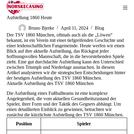
Z
u
m
Aufstellung 1860 Heute
I
n
Bruno Bjerke
April 11, 2024
Blog
h
Der TSV 1860 München, oftmals auch als die „Löwen“
a
bekannt, ist ein Verein mit einer tiefgreifenden Geschichte und
l
einer leidenschaftlichen Fangemeinde. Heute werfen wir einen
t
Blick auf ihre aktuelle Aufstellung, das Rückgrat jeder
s
hoffnungsvollen Mannschaft, die in die bevorstehenden Spiele
p
zieht. Eine gut durchdachte Aufstellung kann den Unterschied
r
zwischen Triumph und Niederlage ausmachen. In diesem
i
Artikel analysieren wir die strategischen Entscheidungen hinter
n
der heutigen Aufstellung des TSV 1860 München.
g
Aktuelle Aufstellung des TSV 1860 München
e
n
Die Aufstellung eines Fußballteams ist eine komplexe
Angelegenheit, die vom aktuellen Gesundheitszustand der
Spieler, ihrer Form und der Taktik des Gegners abhängt. Um
einen detaillierten Einblick zu gewinnen, betrachten wir
zunächst die kürzlichste Aufstellung des TSV 1860 München.
Position
Spieler