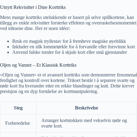
Utnytt Rekvisitter i Dine Korttriks
Mens mange korttriks utelukkende er basert på selve spillkortene, kan
tillegg av enkle rekvisitter forsterke effekten og overraskelsesmomentet
ved triksene dine. Her er noen idéer:
Bruk en magisk tryllestav for å fremheve magiske øyeblikk
Inkluder en silk lommetørkle for å forvandle eller forsvinne kort
Anvend falske tomler for å skjule kort eller små gjenstander
Oljen og Vannet – Et Klassisk Korttriks
«Oljen og Vannet» er et avansert korttriks som demonstrerer fenomenal
ferdighet og kontroll over kortene. Trikset består i å separere svarte og
røde kort fra hverandre etter en rekke blandinger og kutt. Dette krever
presisjon og en dyp forståelse av kortmanipulering.
Steg
Beskrivelse
Arranger kortstokken med vekselvis røde og
Forberedelse
svarte kort.