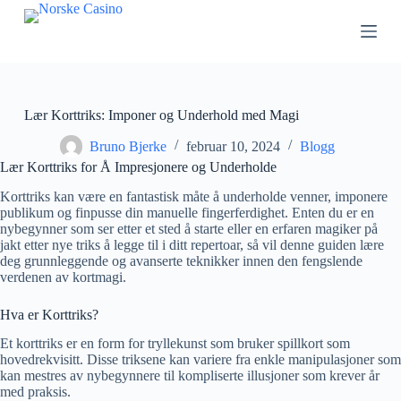
H
o
p
p
t
i
l
Lær Korttriks: Imponer og Underhold med Magi
i
n
Bruno Bjerke
februar 10, 2024
Blogg
n
Lær Korttriks for Å Impresjonere og Underholde
h
o
Korttriks kan være en fantastisk måte å underholde venner, imponere
l
publikum og finpusse din manuelle fingerferdighet. Enten du er en
d
nybegynner som ser etter et sted å starte eller en erfaren magiker på
e
jakt etter nye triks å legge til i ditt repertoar, så vil denne guiden lære
t
deg grunnleggende og avanserte teknikker innen den fengslende
verdenen av kortmagi.
Hva er Korttriks?
Et korttriks er en form for tryllekunst som bruker spillkort som
hovedrekvisitt. Disse triksene kan variere fra enkle manipulasjoner som
kan mestres av nybegynnere til kompliserte illusjoner som krever år
med praksis.