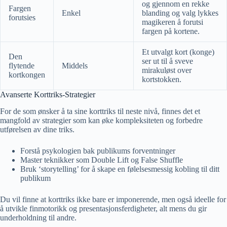
og gjennom en rekke
Fargen
Enkel
blanding og valg lykkes
forutsies
magikeren å forutsi
fargen på kortene.
Et utvalgt kort (konge)
Den
ser ut til å sveve
flytende
Middels
mirakuløst over
kortkongen
kortstokken.
Avanserte Korttriks-Strategier
For de som ønsker å ta sine korttriks til neste nivå, finnes det et
mangfold av strategier som kan øke kompleksiteten og forbedre
utførelsen av dine triks.
Forstå psykologien bak publikums forventninger
Master teknikker som Double Lift og False Shuffle
Bruk ‘storytelling’ for å skape en følelsesmessig kobling til ditt
publikum
Du vil finne at korttriks ikke bare er imponerende, men også ideelle for
å utvikle finmotorikk og presentasjonsferdigheter, alt mens du gir
underholdning til andre.