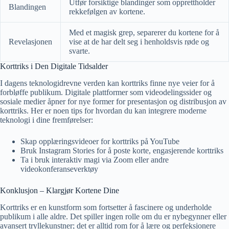
Utfør forsiktige blandinger som opprettholder
Blandingen
rekkefølgen av kortene.
Med et magisk grep, separerer du kortene for å
Revelasjonen
vise at de har delt seg i henholdsvis røde og
svarte.
Korttriks i Den Digitale Tidsalder
I dagens teknologidrevne verden kan korttriks finne nye veier for å
forbløffe publikum. Digitale plattformer som videodelingssider og
sosiale medier åpner for nye former for presentasjon og distribusjon av
korttriks. Her er noen tips for hvordan du kan integrere moderne
teknologi i dine fremførelser:
Skap opplæringsvideoer for korttriks på YouTube
Bruk Instagram Stories for å poste korte, engasjerende korttriks
Ta i bruk interaktiv magi via Zoom eller andre
videokonferanseverktøy
Konklusjon – Klargjør Kortene Dine
Korttriks er en kunstform som fortsetter å fascinere og underholde
publikum i alle aldre. Det spiller ingen rolle om du er nybegynner eller
avansert tryllekunstner; det er alltid rom for å lære og perfeksjonere