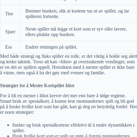
Brenner bunken, slik at kortene tas ut av spillet, og lar
Tior
spilleren fortsette.
Neste spiller må legge et kort som er syv eller lavere,
Sjuer
ellers plukke opp bunken.
Ess
Endrer retningen på spillet.
Med både strategi og flaks spiller en rolle, er det viktig å holde seg alert
og tenke taktisk. Tross alt kan «Idiot» gi overraskende vendinger, som
er en del av spillets appell. Hensikten med å mestre spillet er ikke bare
å vinne, men også å ha det gøy med venner og familie.
Strategier for å Mestre Kortspillet Idiot
For å bli en mester i Idiot krever det mer enn bare å følge reglene.
Smart bruk av spesialkort, å kunne lese motstandernes spill og bli god
på å huske hvilke kort som har gått, kan gi deg en betydelig fordel. Her
er noen strategier:
Innlær og bruk spesialkortene effektivt til å endre dynamikken i
spillet.
Husk hvilke kort som er spilt og prøv å forutsi motstandernes