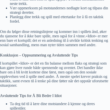
neste trekk.
Vær oppmerksom på motstandernes nedlagte kort og tilpass din
strategi deretter.
Planlegg dine trekk og spill med ettertanke for å få en taktisk
fordel.
Om du følger disse retningslinjene og kommer inn i spillets ånd, øker
du sjansene for å ikke bare spille, men også for å vinne.»Idiot» er mer
enn bare et kortspill; det er en anledning til å utvikle kritisk tenking og
sosial samhandling, mens man nyter tiden sammen med andre.
Konklusjon – Oppsummering og Avsluttende Tips
I kortspillet «Idiot» er det en fin balanse mellom flaks og strategi som
kan gjøre hver runde både spennende og uventet. Det handler ikke
bare om å bli kvitt kortene dine først, men også om den sosiale
opplevelsen ved å spille med andre. Å mestre spelet krever praksis og
taktikk, samt evnen til å tenke på dine føtter når det oppstår uforutsette
situasjoner.
Avsluttende Tips for Å Bli Bedre I Idiot
Ta deg tid til å lære dine motstandere å kjenne og deres
spillestiler.