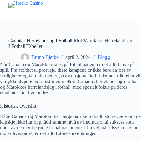
H
o
p
p
t
i
l
Canadas Herrelandslag I Fotball Mot Marokkos Herrelandslag
i
I Fotball Tabeller
n
n
Bruno Bjerke
april 2, 2024
Blogg
h
Når Canada og Marokko møtes på fotballbanen, er det alltid mye på
o
spill. Fra stolthet til prestisje, disse kampene er ikke bare en test av
l
ferdigheter og taktikk, men også av nasjonal ånd. I denne artikkelen vil
d
vi dykke dypere inn i historien mellom Canadas herrelandslag i fotball
e
og Marokkos herrelandslag i fotball, med spesielt fokus på deres
t
resultater mot hverandre.
Historisk Oversikt
Både Canada og Marokko har lange og rike fotballhistorier, selv om de
kanskje ikke har oppnådd samme nivå av internasjonal suksess som
noen av de mer berømte fotballnasjonene. Likevel, når disse to lagene
møter hverandre, er det alltid store forventninger.