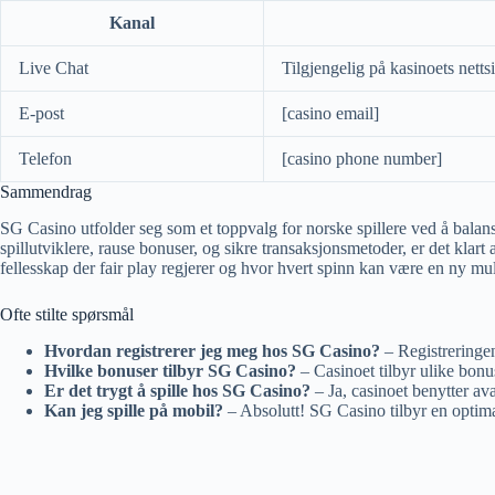
Kanal
Live Chat
Tilgjengelig på kasinoets netts
E-post
[casino email]
Telefon
[casino phone number]
Sammendrag
SG Casino utfolder seg som et toppvalg for norske spillere ved å balan
spillutviklere, rause bonuser, og sikre transaksjonsmetoder, er det klart
fellesskap der fair play regjerer og hvor hvert spinn kan være en ny mu
Ofte stilte spørsmål
Hvordan registrerer jeg meg hos SG Casino?
– Registreringen
Hvilke bonuser tilbyr SG Casino?
– Casinoet tilbyr ulike bonu
Er det trygt å spille hos SG Casino?
– Ja, casinoet benytter av
Kan jeg spille på mobil?
– Absolutt! SG Casino tilbyr en optimal