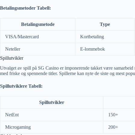
Betalingsmetoder Tabell:
Betalingsmetode
Type
VISA/Mastercard
Kortbetaling
Neteller
E-lommebok
Spillutvikler
Utvalget av spill på SG Casino er imponerende takket være samarbeid m
med friske og spennende titler. Spillerne kan nyte de siste og mest po
Spillutviklere Tabell:
Spillutvikler
NetEnt
150+
Microgaming
200+