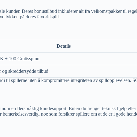
ojale kunder. Deres bonustilbud inkluderer alt fra velkomstpakker til 
ve lykken på deres favorittspill.
Details
K + 100 Gratisspinn
 og skreddersydde tilbud
di til spillerne uten å kompromittere integriteten av spillopplevelsen. 
gjennom en flerspråklig kundesupport. Enten du trenger teknisk hjelp elle
r bemerkelsesverdig, noe som forsikrer spillere om at de er i gode hende