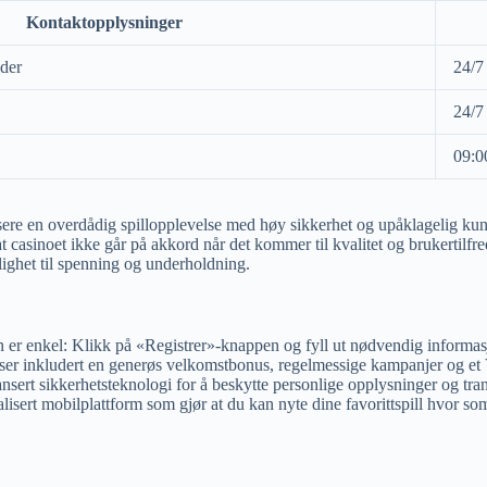
Kontaktopplysninger
ider
24/7
24/7
09:0
sere en overdådig spillopplevelse med høy sikkerhet og upåklagelig kun
 at casinoet ikke går på akkord når det kommer til kvalitet og brukertilfr
lighet til spenning og underholdning.
 er enkel: Klikk på «Registrer»-knappen og fyll ut nødvendig informas
ser inkludert en generøs velkomstbonus, regelmessige kampanjer og et V
ansert sikkerhetsteknologi for å beskytte personlige opplysninger og tra
isert mobilplattform som gjør at du kan nyte dine favorittspill hvor som