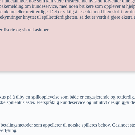
 i utbetalinger, noe som kan være frustrerende hvis du forventer dine ge
ilbakemelding om kundeservice, med noen brukere som opplever at hjelp
are eller urettferdige. Det er viktig å lese det med liten skrift før du
kymringer knyttet til spillrettferdigheten, så det er verdt å gjøre ekstra
ifiserte og sikre kasinoer.
kus på å tilby en spillopplevelse som både er engasjerende og rettferdig
e spillentusiaster. Flerspråklig kundeservice og intuitivt design gjør de
etalingsmetoder som appellerer til norske spilleres behov. Casinoet støt
erføring.