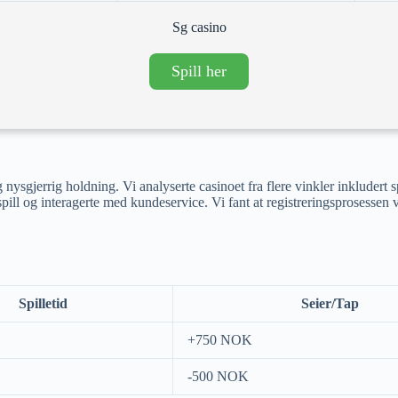
Sg casino
Spill her
nysgjerrig holdning. Vi analyserte casinoet fra flere vinkler inkludert 
 spill og interagerte med kundeservice. Vi fant at registreringsprosessen 
Spilletid
Seier/Tap
+750 NOK
-500 NOK