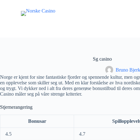
H
o
p
p
t
i
l
i
n
n
Sg casino
h
o
Bruno Bjer
l
Norge er kjent for sine fantastiske fjorder og spennende kultur, men og
d
en opplevelse som skiller seg ut. Med en klar forståelse av hva nordisk
e
og trygt. Vi dykker ned i alt fra deres generøse bonustilbud til deres 
t
Casino måler seg på våre strenge kriterier.
Stjernerangering
Bonusar
Spillopplevel
4.5
4.7