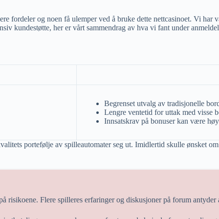
re fordeler og noen få ulemper ved å bruke dette nettcasinoet. Vi har
responsiv kundestøtte, her er vårt sammendrag av hva vi fant under anmelde
Begrenset utvalg av tradisjonelle bord
Lengre ventetid for uttak med visse 
Innsatskrav på bonuser kan være hø
litets portefølje av spilleautomater seg ut. Imidlertid skulle ønsket om 
 på risikoene. Flere spilleres erfaringer og diskusjoner på forum antyder