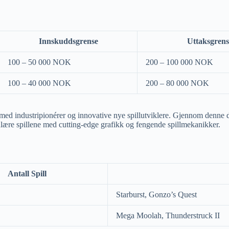
Innskuddsgrense
Uttaksgrens
100 – 50 000 NOK
200 – 100 000 NOK
100 – 40 000 NOK
200 – 80 000 NOK
ed industripionérer og innovative nye spillutviklere. Gjennom denne d
pulære spillene med cutting-edge grafikk og fengende spillmekanikker.
Antall Spill
Starburst, Gonzo’s Quest
Mega Moolah, Thunderstruck II