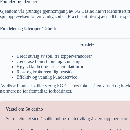
Fordeler og ulemper
Gjennom vår grundige gjennomgang av SG Casino har vi identifisert fle
spillopplevelsen for en vanlig spiller. Fra et stort utvalg av spill til 
Fordeler og Ulemper Tabell:
Fordeler
Bredt utvalg av spill fra toppleverandører
Generøse bonustilbud og kampanjer
Høy sikkerhet og lisensiert plattform
Rask og brukervennlig nettside
Effektiv og vennlig kundeservice
Av disse funnene skiller særlig SG Casinos fokus på en variert og høykva
nærmere på for fremtidige forbedringer.
Varsel om Sg casino
Ser du etter et sted å spille online, er det viktig å være oppmerksom