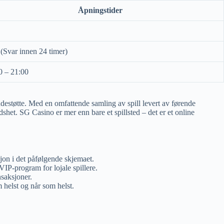
Åpningstider
 (Svar innen 24 timer)
0 – 21:00
destøtte. Med en omfattende samling av spill levert av førende
edshet. SG Casino er mer enn bare et spillsted – det er et online
jon i det påfølgende skjemaet.
IP-program for lojale spillere.
nsaksjoner.
 helst og når som helst.