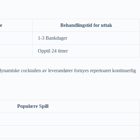
e
Behandlingstid for uttak
1-3 Bankdager
Opptil 24 timer
ynamiske cocktailen av leverandører fornyes repertoaret kontinuerlig
Populære Spill