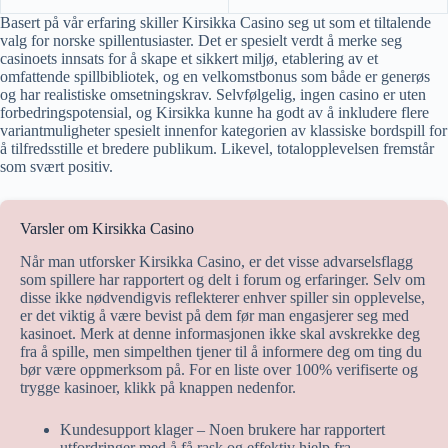
Basert på vår erfaring skiller Kirsikka Casino seg ut som et tiltalende
valg for norske spillentusiaster. Det er spesielt verdt å merke seg
casinoets innsats for å skape et sikkert miljø, etablering av et
omfattende spillbibliotek, og en velkomstbonus som både er generøs
og har realistiske omsetningskrav. Selvfølgelig, ingen casino er uten
forbedringspotensial, og Kirsikka kunne ha godt av å inkludere flere
variantmuligheter spesielt innenfor kategorien av klassiske bordspill for
å tilfredsstille et bredere publikum. Likevel, totalopplevelsen fremstår
som svært positiv.
Varsler om Kirsikka Casino
Når man utforsker Kirsikka Casino, er det visse advarselsflagg
som spillere har rapportert og delt i forum og erfaringer. Selv om
disse ikke nødvendigvis reflekterer enhver spiller sin opplevelse,
er det viktig å være bevist på dem før man engasjerer seg med
kasinoet. Merk at denne informasjonen ikke skal avskrekke deg
fra å spille, men simpelthen tjener til å informere deg om ting du
bør være oppmerksom på. For en liste over 100% verifiserte og
trygge kasinoer, klikk på knappen nedenfor.
Kundesupport klager – Noen brukere har rapportert
utfordringer med å få rask og effektiv hjelp fra