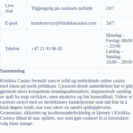
Live
Tilgjengelig på casinoets nettside
24/7
chat
E-post
kundeservice@kirsikkacasino.com
24/7
Mandag –
Fredag: 08:00
– 22:00
Telefon
+47 21 93 06 45
Lørdag –
Søndag:
10:00 – 20:00
Sammendrag
Kirsikka Casino fremstår som et solid og innbydende online casino
med fokus på norsk publikum. Gjennom denne anmeldelsen har vi gått
gjennom deres kompetente betalingsalternativer, imponerende samling
av spill fra topp utviklere, samt attraktive og fair bonustilbud. Videre er
casinoet utstyrt med en førsteklasses kundetjeneste som står klar til å
bistå døgnet rundt, noe som sikrer en sømfri spillopplevelse.
Generøsitet, sikkerhet og kvalitetsunderholdning er kjernen i Kirsikka
Casinos tilbud til sine spillere, noe som gjør casinoet til et foretrukket
valg blant mange.